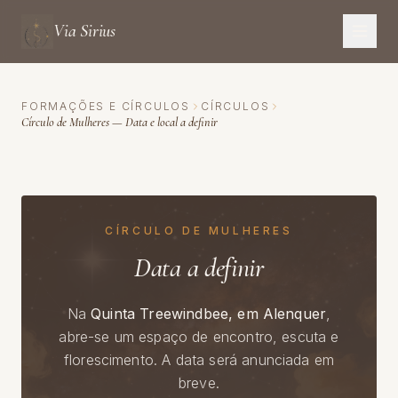
Via Sirius
FORMAÇÕES E CÍRCULOS
CÍRCULOS
Círculo de Mulheres — Data e local a definir
CÍRCULO DE MULHERES
Data a definir
Na
Quinta Treewindbee, em Alenquer
,
abre-se um espaço de encontro, escuta e
florescimento. A data será anunciada em
breve.