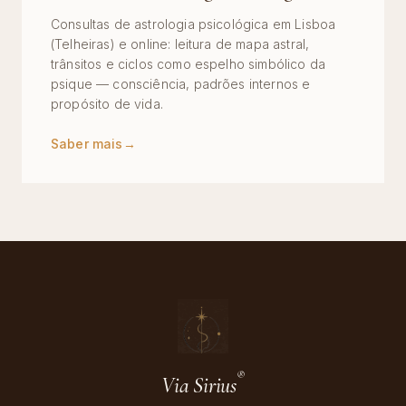
Consultas de astrologia psicológica em Lisboa
(Telheiras) e online: leitura de mapa astral,
trânsitos e ciclos como espelho simbólico da
psique — consciência, padrões internos e
propósito de vida.
Saber mais
→
®
Via Sirius